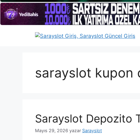
İçeriğe
atla
sarayslot kupon d
Sarayslot Depozito T
Mayıs 29, 2026
yazar
Sarayslot