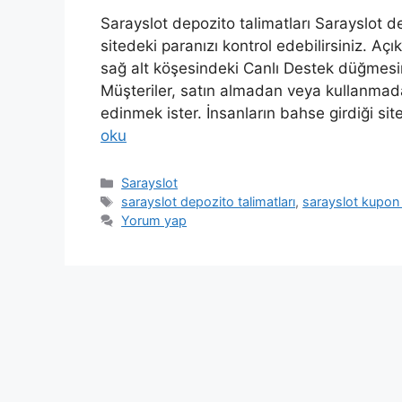
Sarayslot depozito talimatları Sarayslot de
sitedeki paranızı kontrol edebilirsiniz. Aç
sağ alt köşesindeki Canlı Destek düğmesini 
Müşteriler, satın almadan veya kullanmada
edinmek ister. İnsanların bahse girdiği sit
oku
Kategoriler
Sarayslot
Etiketler
sarayslot depozito talimatları
,
sarayslot kupon d
Yorum yap