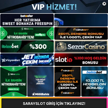
×
SARAYSLOT GİRİŞ İÇİN TIKLAYINIZ!