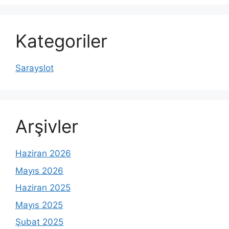
Kategoriler
Sarayslot
Arşivler
Haziran 2026
Mayıs 2026
Haziran 2025
Mayıs 2025
Şubat 2025