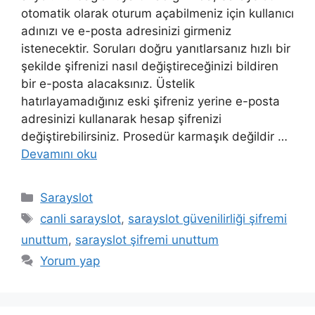
otomatik olarak oturum açabilmeniz için kullanıcı
adınızı ve e-posta adresinizi girmeniz
istenecektir. Soruları doğru yanıtlarsanız hızlı bir
şekilde şifrenizi nasıl değiştireceğinizi bildiren
bir e-posta alacaksınız. Üstelik
hatırlayamadığınız eski şifreniz yerine e-posta
adresinizi kullanarak hesap şifrenizi
değiştirebilirsiniz. Prosedür karmaşık değildir …
Devamını oku
Kategoriler
Sarayslot
Etiketler
canli sarayslot
,
sarayslot güvenilirliği şifremi
unuttum
,
sarayslot şifremi unuttum
Yorum yap