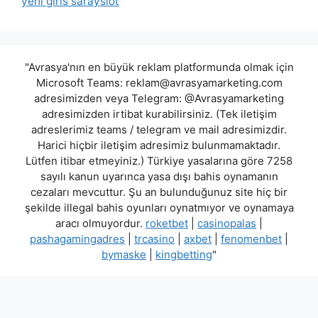
yeni giris sarayslot
"Avrasya'nın en büyük reklam platformunda olmak için
Microsoft Teams:
reklam@avrasyamarketing.com
adresimizden veya Telegram: @Avrasyamarketing
adresimizden irtibat kurabilirsiniz. (Tek iletişim
adreslerimiz teams / telegram ve mail adresimizdir.
Harici hiçbir iletişim adresimiz bulunmamaktadır.
Lütfen itibar etmeyiniz.) Türkiye yasalarına göre 7258
sayılı kanun uyarınca yasa dışı bahis oynamanın
cezaları mevcuttur. Şu an bulunduğunuz site hiç bir
şekilde illegal bahis oyunları oynatmıyor ve oynamaya
aracı olmuyordur.
roketbet
|
casinopalas
|
pashagamingadres
|
trcasino
|
axbet
|
fenomenbet
|
bymaske
|
kingbetting
"