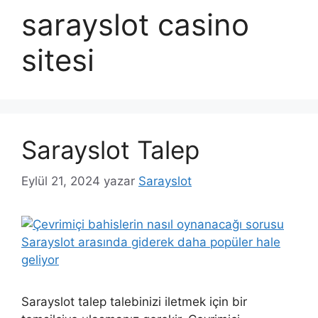
sarayslot casino
sitesi
Sarayslot Talep
Eylül 21, 2024
yazar
Sarayslot
Sarayslot talep talebinizi iletmek için bir