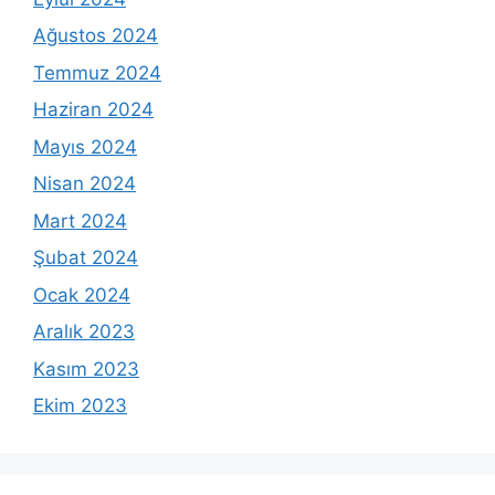
Ağustos 2024
Temmuz 2024
Haziran 2024
Mayıs 2024
Nisan 2024
Mart 2024
Şubat 2024
Ocak 2024
Aralık 2023
Kasım 2023
Ekim 2023