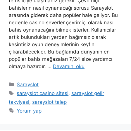
temsilciye ulaşmanız gerekir. Çevrimiçi
bahislerin nasıl oynanacağı sorusu Sarayslot
arasında giderek daha popüler hale geliyor. Bu
nedenle casino severler çevrimiçi olarak nasıl
bahis oynanacağını bilmek isterler. Kullanıcılar
artık bulundukları yerden bağımsız olarak
kesintisiz oyun deneyimlerinin keyfini
çıkarabilecekler. Bu bağlamda dünyanın en
popüler bahis mağazaları 7/24 size yardımcı
olmaya hazırdır. …
Devamını oku
Kategoriler
Sarayslot
Etiketler
sarayslot casino sitesi
,
sarayslot gelir
takviyesi
,
sarayslot talep
Yorum yap