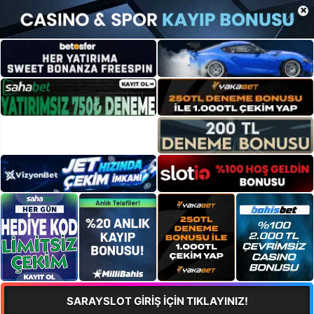
×
SARAYSLOT GİRİŞ İÇİN TIKLAYINIZ!