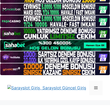
İçeriğe
atla
Menü