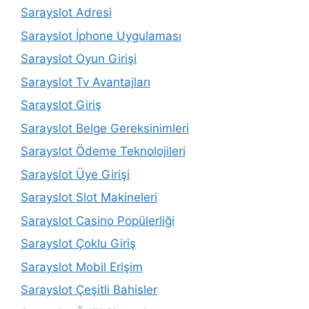
Sarayslot Adresi
Sarayslot İphone Uygulaması
Sarayslot Oyun Girişi
Sarayslot Tv Avantajları
Sarayslot Giriş
Sarayslot Belge Gereksinimleri
Sarayslot Ödeme Teknolojileri
Sarayslot Üye Girişi
Sarayslot Slot Makineleri
Sarayslot Casino Popülerliği
Sarayslot Çoklu Giriş
Sarayslot Mobil Erişim
Sarayslot Çeşitli Bahisler