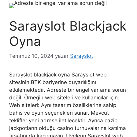
Sarayslot Blackjack
Oyna
Temmuz 10, 2024
yazar
Sarayslot
Sarayslot blackjack oyna Sarayslot web
sitesinin BTK bariyerine duyarlılığını
etkilemektedir. Adreste bir engel var ama sorun
değil. Örneğin web siteleri ve kullanıcılar için:
Web siteleri: Aynı tasarım özelliklerine sahip
bahis ve oyun seçenekleri sunar. Mevcut
teklifler yeni adrese iletilecektir. Ayrıca cazip
jackpotların olduğu casino turnuvalarına katılma
fırsatını da kaçırmayın. Üyelerin Sarayslot web