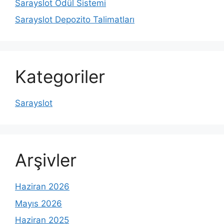
Sarayslot Ödül Sistemi
Sarayslot Depozito Talimatları
Kategoriler
Sarayslot
Arşivler
Haziran 2026
Mayıs 2026
Haziran 2025