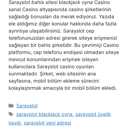
Sarayslot bahis sitesi blackjack oyna
Casino
sanal Casino altyapısında casino şirketlerinin
sağladığı bonusları da merak ediyoruz. Yazıda
ele aldığımız diğer konular hakkında daha fazla
ayrıntıya ulaşabilirsiniz. Sarayslot cep
telefonunuzdan adresi girerek siteye erişmenizi
sağlayan bir bahis şirketidir. Bu çevrimiçi Casino
platformu, cep telefonu endişesi olmadan siteye
mevcut konumlarından erişmek isteyen
kullanıcılara Sarayslot casino oyunları
sunmaktadır. Şirket, web sitesinin ana
sayfasına, mobil bölüm ekleme sürecini
kolaylaştırmak amacıyla bir mobil bölüm ekledi.
Kategoriler
Sarayslot
Etiketler
sarayslot blackjack oyna
,
sarayslot üyelik
kaydı
,
sarayslot yeni adresi