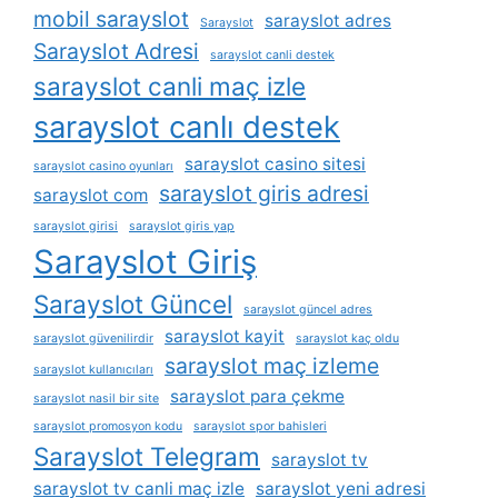
mobil sarayslot
sarayslot adres
Sarayslot
Sarayslot Adresi
sarayslot canli destek
sarayslot canli maç izle
sarayslot canlı destek
sarayslot casino sitesi
sarayslot casino oyunları
sarayslot giris adresi
sarayslot com
sarayslot girisi
sarayslot giris yap
Sarayslot Giriş
Sarayslot Güncel
sarayslot güncel adres
sarayslot kayit
sarayslot güvenilirdir
sarayslot kaç oldu
sarayslot maç izleme
sarayslot kullanıcıları
sarayslot para çekme
sarayslot nasil bir site
sarayslot promosyon kodu
sarayslot spor bahisleri
Sarayslot Telegram
sarayslot tv
sarayslot tv canli maç izle
sarayslot yeni adresi