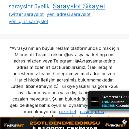
Sarayslot Şikayet
sarayslot üyelik
twitter sarayslot
yeni adresi sarayslot
yeni giris sarayslot
"Avrasya'nın en büyük reklam platformunda olmak için
Microsoft Teams:
reklam@avrasyamarketing.com
adresimizden veya Telegram: @Avrasyamarketing
adresimizden irtibat kurabilirsiniz. (Tek iletişim
adreslerimiz teams / telegram ve mail adresimizdir.
Harici hiçbir iletişim adresimiz bulunmamaktadır.
Lütfen itibar etmeyiniz.) Türkiye yasalarına göre 7258
sayılı kanun uyarınca yasa dışı bahis oynamanın
cezaları mevcuttur. Şu an bulunduğunuz site hiç bir
şekilde illegal bahis oyunları oynatmıyor ve oynamaya
aracı olmuyordur.
roketbet
|
casinopalas
|
pashagamingadres
|
trcasino
|
axbet
|
fenomenbet
|
×
bymaske
|
kingbetting
"