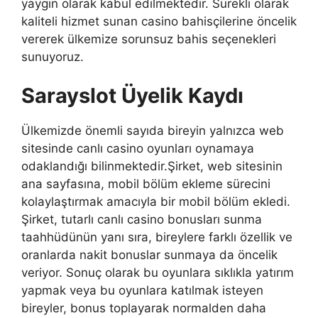
yaygın olarak kabul edilmektedir. Sürekli olarak
kaliteli hizmet sunan casino bahisçilerine öncelik
vererek ülkemize sorunsuz bahis seçenekleri
sunuyoruz.
Sarayslot Üyelik Kaydı
Ülkemizde önemli sayıda bireyin yalnızca web
sitesinde canlı casino oyunları oynamaya
odaklandığı bilinmektedir.Şirket, web sitesinin
ana sayfasına, mobil bölüm ekleme sürecini
kolaylaştırmak amacıyla bir mobil bölüm ekledi.
Şirket, tutarlı canlı casino bonusları sunma
taahhüdünün yanı sıra, bireylere farklı özellik ve
oranlarda nakit bonuslar sunmaya da öncelik
veriyor. Sonuç olarak bu oyunlara sıklıkla yatırım
yapmak veya bu oyunlara katılmak isteyen
bireyler, bonus toplayarak normalden daha