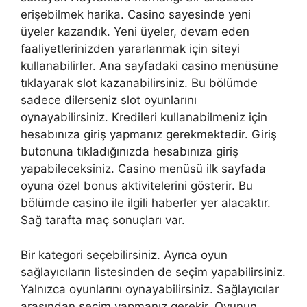
erişebilmek harika. Casino sayesinde yeni
üyeler kazandık. Yeni üyeler, devam eden
faaliyetlerinizden yararlanmak için siteyi
kullanabilirler. Ana sayfadaki casino menüsüne
tıklayarak slot kazanabilirsiniz. Bu bölümde
sadece dilerseniz slot oyunlarını
oynayabilirsiniz. Kredileri kullanabilmeniz için
hesabınıza giriş yapmanız gerekmektedir. Giriş
butonuna tıkladığınızda hesabınıza giriş
yapabileceksiniz. Casino menüsü ilk sayfada
oyuna özel bonus aktivitelerini gösterir. Bu
bölümde casino ile ilgili haberler yer alacaktır.
Sağ tarafta maç sonuçları var.
Bir kategori seçebilirsiniz. Ayrıca oyun
sağlayıcıların listesinden de seçim yapabilirsiniz.
Yalnızca oyunlarını oynayabilirsiniz. Sağlayıcılar
arasından seçim yapmanız gerekir. Oyunun