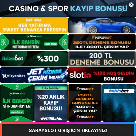
×
SARAYSLOT GİRİŞ İÇİN TIKLAYINIZ!