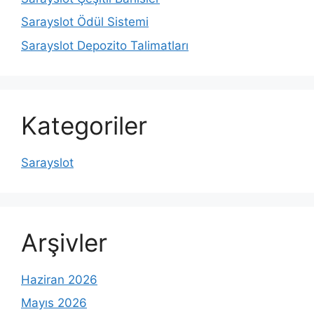
Sarayslot Ödül Sistemi
Sarayslot Depozito Talimatları
Kategoriler
Sarayslot
Arşivler
Haziran 2026
Mayıs 2026