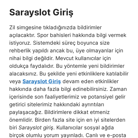
Sarayslot Giriş
Zil simgesine tıkladığınızda bildirimler
açılacaktır. Spor bahisleri hakkında bilgi vermek
istiyoruz. Sistemdeki süreç boyunca size
rehberlik yapıldı ancak bu, üye olmayanlar için
nihai bilgi değildir. Mevcut kullanıcılar için
oldukça faydalıdır. Bu yöntemle yeni bildirimler
alacaksınız. Bu şekilde yeni etkinliklere katılabilir
veya
Sarayslot Giriş
devam eden etkinlikler
hakkında daha fazla bilgi edinebilirsiniz. Zaman
içerisinde son faaliyetlerimiz ve potansiyel gelir
getirici sitelerimiz hakkındaki ayrıntıları
paylaşacağız. Bildirimlere dikkat etmeniz
önemlidir. Birden fazla site için en iyi sitelerden
biri
Sarayslot giriş
. Kullanıcılar sosyal ağda
birçok olumlu yorum yayınladı. Canlı ve e-posta