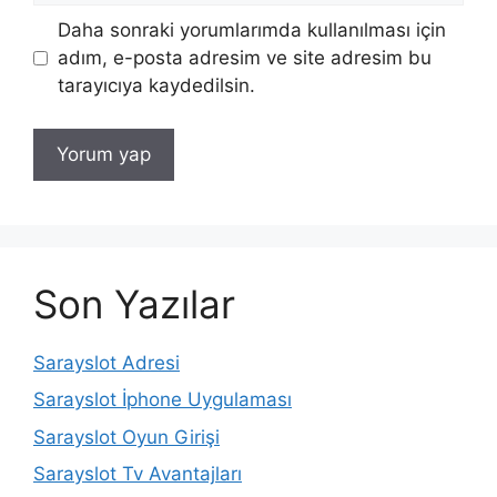
Daha sonraki yorumlarımda kullanılması için
adım, e-posta adresim ve site adresim bu
tarayıcıya kaydedilsin.
Son Yazılar
Sarayslot Adresi
Sarayslot İphone Uygulaması
Sarayslot Oyun Girişi
Sarayslot Tv Avantajları