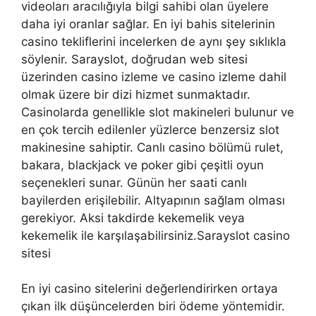
videoları aracılığıyla bilgi sahibi olan üyelere
daha iyi oranlar sağlar. En iyi bahis sitelerinin
casino tekliflerini incelerken de aynı şey sıklıkla
söylenir. Sarayslot, doğrudan web sitesi
üzerinden casino izleme ve casino izleme dahil
olmak üzere bir dizi hizmet sunmaktadır.
Casinolarda genellikle slot makineleri bulunur ve
en çok tercih edilenler yüzlerce benzersiz slot
makinesine sahiptir. Canlı casino bölümü rulet,
bakara, blackjack ve poker gibi çeşitli oyun
seçenekleri sunar. Günün her saati canlı
bayilerden erişilebilir. Altyapının sağlam olması
gerekiyor. Aksi takdirde kekemelik veya
kekemelik ile karşılaşabilirsiniz.Sarayslot casino
sitesi
En iyi casino sitelerini değerlendirirken ortaya
çıkan ilk düşüncelerden biri ödeme yöntemidir.