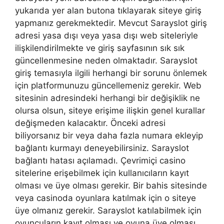
yukarıda yer alan butona tıklayarak siteye giriş
yapmanız gerekmektedir. Mevcut Sarayslot giriş
adresi yasa dışı veya yasa dışı web siteleriyle
ilişkilendirilmekte ve giriş sayfasının sık sık
güncellenmesine neden olmaktadır. Sarayslot
giriş temasıyla ilgili herhangi bir sorunu önlemek
için platformunuzu güncellemeniz gerekir. Web
sitesinin adresindeki herhangi bir değişiklik ne
olursa olsun, siteye erişime ilişkin genel kurallar
değişmeden kalacaktır. Önceki adresi
biliyorsanız bir veya daha fazla numara ekleyip
bağlantı kurmayı deneyebilirsiniz. Sarayslot
bağlantı hatası açılamadı. Çevrimiçi casino
sitelerine erişebilmek için kullanıcıların kayıt
olması ve üye olması gerekir. Bir bahis sitesinde
veya casinoda oyunlara katılmak için o siteye
üye olmanız gerekir. Sarayslot katılabilmek için
oyuncuların kayıt olması ve oyuna üye olması