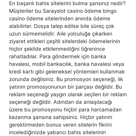
En başarılı bahis sitelerini bulma şansınız nedir?
Müşteriler bu Sarayslot casino ödeme bingo
casino ödeme sitelerinden anında ödeme
alabilirler. Dosya talep edilse bile süreç çok
uzun sürmemelidir. Aile yolculuğa çıkarken
ziyaret ettikleri çeşitli sitelerdeki ödemelerinin
hiçbir şekilde etkilenmediğini öğrenince
rahatladılar. Para göndermek için banka
havalesi, mobil bankacılık, banka havalesi veya
kredi kartı gibi geleneksel yöntemleri kullanmak
zorunda değilsiniz. Bu promosyon seçeneği, ilk
yatırım promosyonunun bir parçası değildir. Bu
reklam seçeneği yaygın olarak seçilen bir reklam
seçeneği değildir. Adından da anlaşılacağı
üzere bu promosyonu hiçbir para harcamadan
kazanma şansına sahipsiniz. Hiçbir yatırım
gerektirmeden bonus veren sitelerin fikrini
incelediğinizde yabancı bahis sitelerinin