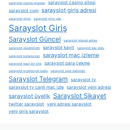
sarayslot casino sitesi
sarayslot casino oyunları
sarayslot giris adresi
sarayslot com
sarayslot girisi
sarayslot giris yap
Sarayslot Giriş
Sarayslot Güncel
sarayslot güncel adres
sarayslot kayit
sarayslot güvenilirdir
sarayslot kaç oldu
sarayslot maç izleme
sarayslot kullanıcıları
sarayslot para çekme
sarayslot nasil bir site
sarayslot promosyon kodu
sarayslot spor bahisleri
Sarayslot Telegram
sarayslot tv
sarayslot tv canli maç izle
sarayslot yeni adresi
Sarayslot Şikayet
sarayslot üyelik
twitter sarayslot
yeni adresi sarayslot
yeni giris sarayslot