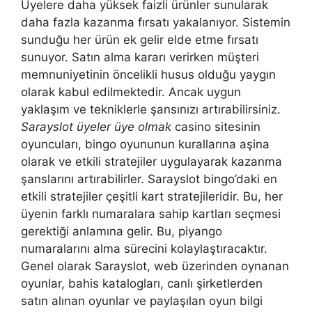
Üyelere daha yüksek faizli ürünler sunularak
daha fazla kazanma fırsatı yakalanıyor. Sistemin
sunduğu her ürün ek gelir elde etme fırsatı
sunuyor. Satın alma kararı verirken müşteri
memnuniyetinin öncelikli husus olduğu yaygın
olarak kabul edilmektedir. Ancak uygun
yaklaşım ve tekniklerle şansınızı artırabilirsiniz.
Sarayslot üyeler üye olmak
casino sitesinin
oyuncuları, bingo oyununun kurallarına aşina
olarak ve etkili stratejiler uygulayarak kazanma
şanslarını artırabilirler. Sarayslot bingo’daki en
etkili stratejiler çeşitli kart stratejileridir. Bu, her
üyenin farklı numaralara sahip kartları seçmesi
gerektiği anlamına gelir. Bu, piyango
numaralarını alma sürecini kolaylaştıracaktır.
Genel olarak Sarayslot, web üzerinden oynanan
oyunlar, bahis katalogları, canlı şirketlerden
satın alınan oyunlar ve paylaşılan oyun bilgi