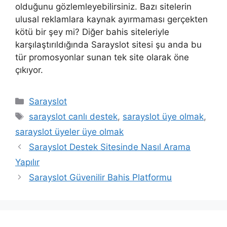
olduğunu gözlemleyebilirsiniz. Bazı sitelerin
ulusal reklamlara kaynak ayırmaması gerçekten
kötü bir şey mi? Diğer bahis siteleriyle
karşılaştırıldığında Sarayslot sitesi şu anda bu
tür promosyonlar sunan tek site olarak öne
çıkıyor.
Kategoriler
Sarayslot
Etiketler
sarayslot canlı destek
,
sarayslot üye olmak
,
sarayslot üyeler üye olmak
Sarayslot Destek Sitesinde Nasıl Arama
Yapılır
Sarayslot Güvenilir Bahis Platformu