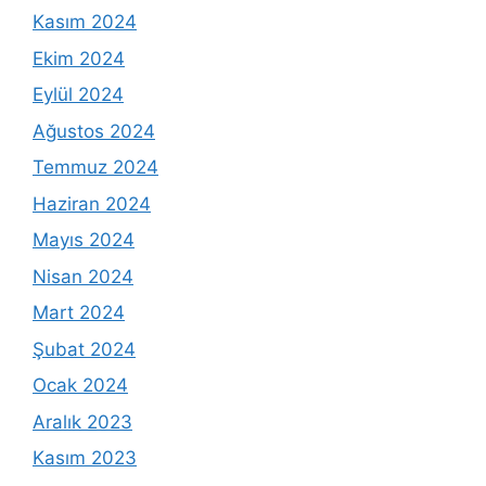
Kasım 2024
Ekim 2024
Eylül 2024
Ağustos 2024
Temmuz 2024
Haziran 2024
Mayıs 2024
Nisan 2024
Mart 2024
Şubat 2024
Ocak 2024
Aralık 2023
Kasım 2023