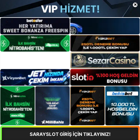
×
SARAYSLOT GİRİŞ İÇİN TIKLAYINIZ!