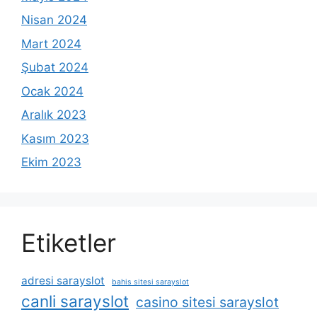
Nisan 2024
Mart 2024
Şubat 2024
Ocak 2024
Aralık 2023
Kasım 2023
Ekim 2023
Etiketler
adresi sarayslot
bahis sitesi sarayslot
canli sarayslot
casino sitesi sarayslot