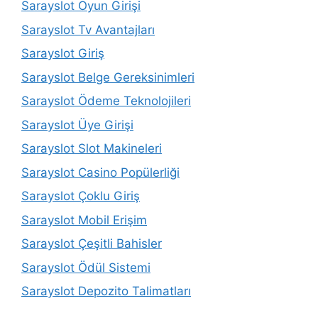
Sarayslot Oyun Girişi
Sarayslot Tv Avantajları
Sarayslot Giriş
Sarayslot Belge Gereksinimleri
Sarayslot Ödeme Teknolojileri
Sarayslot Üye Girişi
Sarayslot Slot Makineleri
Sarayslot Casino Popülerliği
Sarayslot Çoklu Giriş
Sarayslot Mobil Erişim
Sarayslot Çeşitli Bahisler
Sarayslot Ödül Sistemi
Sarayslot Depozito Talimatları