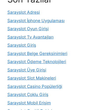
Sarayslot Adresi
Sarayslot İphone Uygulaması
Sarayslot Oyun Girişi
Sarayslot Tv Avantajları
Sarayslot Giriş
Sarayslot Belge Gereksinimleri
Sarayslot Ödeme Teknolojileri
Sarayslot Üye Girişi
Sarayslot Slot Makineleri
Sarayslot Casino Popülerliği
Sarayslot Çoklu Giriş
Sarayslot Mobil Erişim