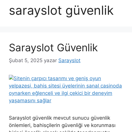
sarayslot güvenlik
Sarayslot Güvenlik
Şubat 5, 2025
yazar
Sarayslot
Sarayslot güvenlik mevcut sunucu güvenlik
önlemleri, bahisçilerin güvenliği ve korunması