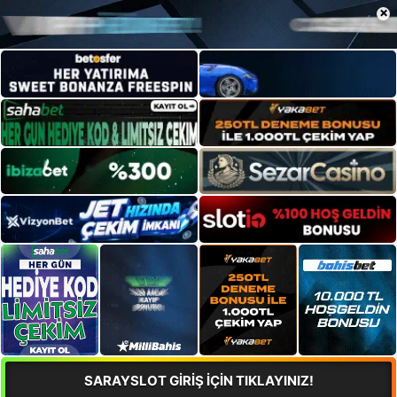
×
SARAYSLOT GİRİŞ İÇİN TIKLAYINIZ!