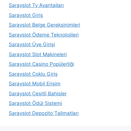
Sarayslot Tv Avantajları
Sarayslot Giriş
Sarayslot Belge Gereksinimleri
Sarayslot Ödeme Teknolojileri
Sarayslot Üye Girişi
Sarayslot Slot Makineleri
Sarayslot Casino Popülerliği
Sarayslot Çoklu Giriş
Sarayslot Mobil Erişim
Sarayslot Çeşitli Bahisler
Sarayslot Ödül Sistemi
Sarayslot Depozito Talimatları