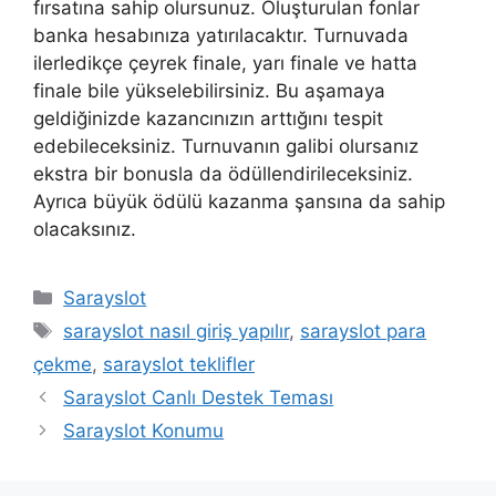
fırsatına sahip olursunuz. Oluşturulan fonlar
banka hesabınıza yatırılacaktır. Turnuvada
ilerledikçe çeyrek finale, yarı finale ve hatta
finale bile yükselebilirsiniz. Bu aşamaya
geldiğinizde kazancınızın arttığını tespit
edebileceksiniz. Turnuvanın galibi olursanız
ekstra bir bonusla da ödüllendirileceksiniz.
Ayrıca büyük ödülü kazanma şansına da sahip
olacaksınız.
Kategoriler
Sarayslot
Etiketler
sarayslot nasıl giriş yapılır
,
sarayslot para
çekme
,
sarayslot teklifler
Sarayslot Canlı Destek Teması
Sarayslot Konumu