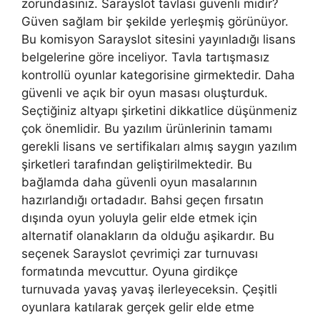
zorundasınız. Sarayslot tavlası güvenli midir?
Güven sağlam bir şekilde yerleşmiş görünüyor.
Bu komisyon Sarayslot sitesini yayınladığı lisans
belgelerine göre inceliyor. Tavla tartışmasız
kontrollü oyunlar kategorisine girmektedir. Daha
güvenli ve açık bir oyun masası oluşturduk.
Seçtiğiniz altyapı şirketini dikkatlice düşünmeniz
çok önemlidir. Bu yazılım ürünlerinin tamamı
gerekli lisans ve sertifikaları almış saygın yazılım
şirketleri tarafından geliştirilmektedir. Bu
bağlamda daha güvenli oyun masalarının
hazırlandığı ortadadır. Bahsi geçen fırsatın
dışında oyun yoluyla gelir elde etmek için
alternatif olanakların da olduğu aşikardır. Bu
seçenek Sarayslot çevrimiçi zar turnuvası
formatında mevcuttur. Oyuna girdikçe
turnuvada yavaş yavaş ilerleyeceksin. Çeşitli
oyunlara katılarak gerçek gelir elde etme