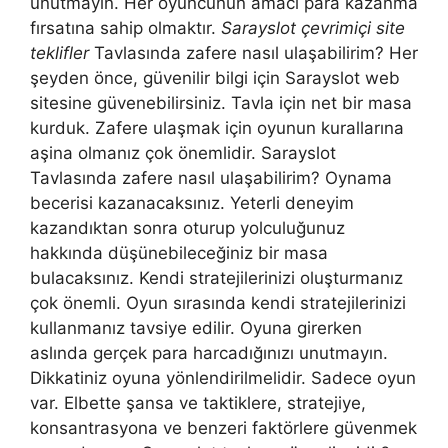
unutmayın. Her oyuncunun amacı para kazanma
fırsatına sahip olmaktır.
Sarayslot çevrimiçi site
teklifler
Tavlasında zafere nasıl ulaşabilirim? Her
şeyden önce, güvenilir bilgi için Sarayslot web
sitesine güvenebilirsiniz. Tavla için net bir masa
kurduk. Zafere ulaşmak için oyunun kurallarına
aşina olmanız çok önemlidir. Sarayslot
Tavlasında zafere nasıl ulaşabilirim? Oynama
becerisi kazanacaksınız. Yeterli deneyim
kazandıktan sonra oturup yolculuğunuz
hakkında düşünebileceğiniz bir masa
bulacaksınız. Kendi stratejilerinizi oluşturmanız
çok önemli. Oyun sırasında kendi stratejilerinizi
kullanmanız tavsiye edilir. Oyuna girerken
aslında gerçek para harcadığınızı unutmayın.
Dikkatiniz oyuna yönlendirilmelidir. Sadece oyun
var. Elbette şansa ve taktiklere, stratejiye,
konsantrasyona ve benzeri faktörlere güvenmek