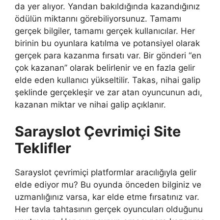
da yer alıyor. Yandan bakıldığında kazandığınız
ödülün miktarını görebiliyorsunuz. Tamamı
gerçek bilgiler, tamamı gerçek kullanıcılar. Her
birinin bu oyunlara katılma ve potansiyel olarak
gerçek para kazanma fırsatı var. Bir gönderi “en
çok kazanan” olarak belirlenir ve en fazla gelir
elde eden kullanıcı yükseltilir. Takas, nihai galip
şeklinde gerçekleşir ve zar atan oyuncunun adı,
kazanan miktar ve nihai galip açıklanır.
Sarayslot Çevrimiçi Site
Teklifler
Sarayslot çevrimiçi platformlar aracılığıyla gelir
elde ediyor mu? Bu oyunda önceden bilginiz ve
uzmanlığınız varsa, kar elde etme fırsatınız var.
Her tavla tahtasının gerçek oyuncuları olduğunu