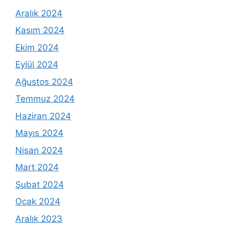
Aralık 2024
Kasım 2024
Ekim 2024
Eylül 2024
Ağustos 2024
Temmuz 2024
Haziran 2024
Mayıs 2024
Nisan 2024
Mart 2024
Şubat 2024
Ocak 2024
Aralık 2023