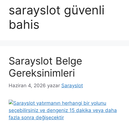
sarayslot güvenli
bahis
Sarayslot Belge
Gereksinimleri
Haziran 4, 2026
yazar
Sarayslot