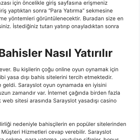
ası için öncelikle giriş sayfasına erişmeniz
iriş yaptıktan sonra “Para Yatırma” sekmesine
ödeme yöntemleri görüntülenecektir. Buradan size en
niz. İstediğiniz tutarı yatırıp onayladıktan sonra
ahisler Nasıl Yatırılır
ver. Bu kişilerin çoğu online oyun oynamak için
bi yasa dışı bahis sitelerini tercih etmektedir.
ne geldi. Sarayslot oyun oynamada en iyisini
 uzun zamandır var. İnternet çağında birden fazla
çok web sitesi arasında Sarayslot yasadışı casino
irliği nedeniyle bahisçilerin en popüler sitelerinden
 Müşteri Hizmetleri cevap verebilir. Sarayslot
ra çekme, para yatırma, unutulan şifreler, bonus