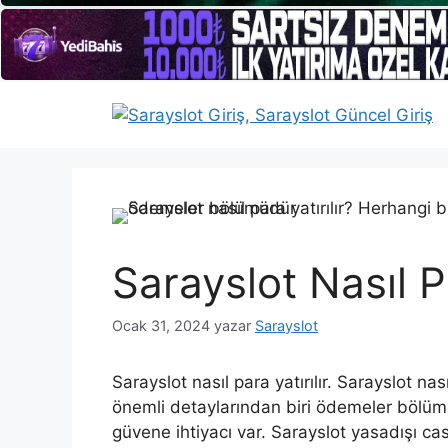
İçeriğe
atla
Sarayslot Nasıl Pa
Ocak 31, 2024
yazar
Sarayslot
Sarayslot nasıl para yatırılır. Sarayslot nas
önemli detaylarından biri ödemeler bölümü
güvene ihtiyacı var. Sarayslot yasadışı cas